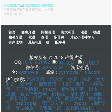
语言:西班牙语配音,英语发音,国语配音
字幕:西班牙语字幕,英语字幕,中文字幕
发红包:200元
首页
西班牙语
阿拉伯语
意大利语
法语
德语
葡萄牙语
俄语
泰语
多语种
其它小语种学习
有声读物
最新电影下载
配字幕
版权所有 © 2018 难得片源
QQ.:
6161661402
微信号:
xyzmovies
淘宝会员
名:
xyzmovie
邮箱：
xyzmovie@163.com
热门搜索
:
西班牙语
|
西班牙
|
德语
|
法语
|
意大
利语
|
意大利
|
葡萄牙语
|
电影
|
俄语
|
小猪佩
奇
|
丁丁历险记
|
muzzy
|
精灵宝可梦
|
日语
|
法国
|
新版神奇校车
|
阿根廷
|
哈利波特
|
德国
|
最新电影
|
巴西
|
粉红猪
|
阿拉伯语
|
神奇校
车
|
peppa pig
|
汪汪队立大功
|
peppa
|
超级飞
侠
|
降世神通
|
辛普森一家
|
爱探险的朵拉
|