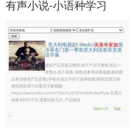
有声小说-小语种学习
意大利电视剧I Medici
美第奇家族
翡
冷翠名门第一季英意大利语发音意英
语字幕
虚拟产品百度云网传,由于产品可复制,所以一
经售出,恕不退换. 画质请参考试看视频,购买默
认表示接受产品质量,(手机长按文字区可选择链接)复制百度云链
接到浏览器可试看无字幕视频:
https://pan.baidu.com/s/1F6LFxcqF5FHmKWx8qsfhyw 百度云
试看有时打不开,需要试多几次. 产品描述
Posted at
2019-1-17
by
30元
1