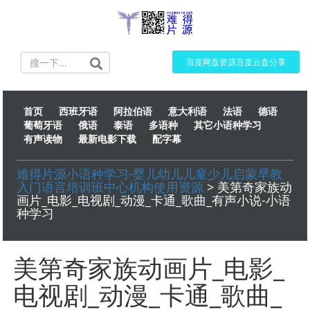
百度网盘资源百度云盘分享
首页
西班牙语
阿拉伯语
意大利语
法语
德语
葡萄牙语
俄语
泰语
多语种
其它小语种学习
有声读物
最新电影下载
配字幕
难得片源小语种学习-婴儿幼儿儿童少儿启蒙早教
入门语言培训班中心机构使用资源
> 美第奇家族动
画片_电影_电视剧_动漫_卡通_歌曲_有声小说-小语
种学习
美第奇家族动画片_电影_
电视剧_动漫_卡通_歌曲_