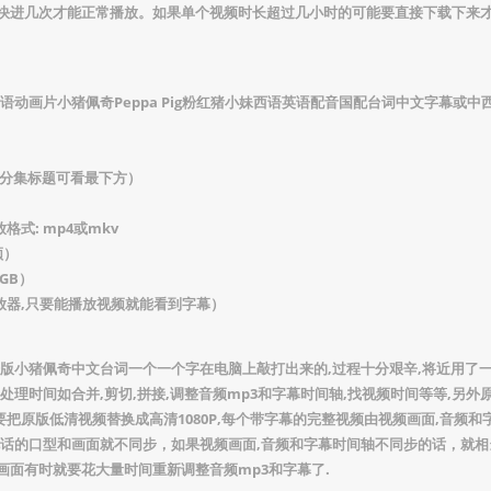
快进几次才能正常播放。如果单个视频时长超过几小时的可能要直接下载下来才
语动画片小猪佩奇Peppa Pig粉红猪小妹西语英语配音国配台词中文字幕或中
 (分集标题可看最下方）
格式: mp4或mkv
频）
GB）
播放器,只要能播放视频就能看到字幕）
语版小猪佩奇中文台词一个一个字在电脑上敲打出来的,过程十分艰辛,将近用了
处理时间如合并,剪切,拼接,调整音频mp3和字幕时间轴,找视频时间等等,另外
需要把原版低清视频替换成高清1080P,每个带字幕的完整视频由视频画面,音频和
说话的口型和画面就不同步，如果视频画面,音频和字幕时间轴不同步的话，就相
画面有时就要花大量时间重新调整音频mp3和字幕了.