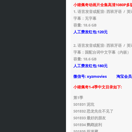
小猪佩奇动画片全集高清1080P多
1. 语言发音或配音: 西班牙语 / 英
字幕：无字幕
容量: 18.6 GB
人工费发红包:120元
2. 语言发音或配音: 西班牙语 / 英
字幕：国配台词中文字幕（内嵌）
容量: 18.6 GB
人工费发红包:180元
微信号: xyzmovies 淘宝会
小猪佩奇1-4季中文目录如下:
第1季
S01E01 泥坑
S01E02 恐龙先生不见了
S01E03 最好的朋友
S01E04 鹦鹉波利
S01E05 捉迷藏