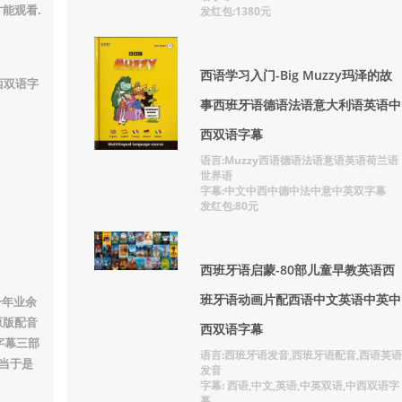
能观看.
发红包:1380元
西语学习入门-Big Muzzy玛泽的故
西双语字
事西班牙语德语法语意大利语英语中
西双语字幕
语言:Muzzy西语德语法语意语英语荷兰语
世界语
字幕:中文中西中德中法中意中英双字幕
发红包:80元
西班牙语启蒙-80部儿童早教英语西
班牙语动画片配西语中文英语中英中
一年业余
原版配音
西双语字幕
字幕三部
语言:西班牙语发音,西班牙语配音,西语英语
当于是
发音
字幕: 西语,中文,英语,中英双语,中西双语字
幕