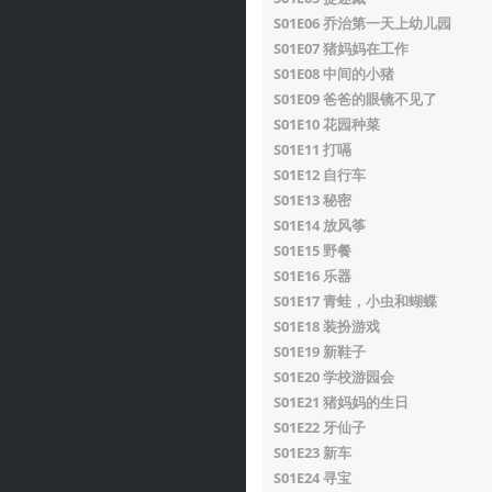
S01E06 乔治第一天上幼儿园
S01E07 猪妈妈在工作
S01E08 中间的小猪
S01E09 爸爸的眼镜不见了
S01E10 花园种菜
S01E11 打嗝
S01E12 自行车
S01E13 秘密
S01E14 放风筝
S01E15 野餐
S01E16 乐器
S01E17 青蛙，小虫和蝴蝶
S01E18 装扮游戏
S01E19 新鞋子
S01E20 学校游园会
S01E21 猪妈妈的生日
S01E22 牙仙子
S01E23 新车
S01E24 寻宝