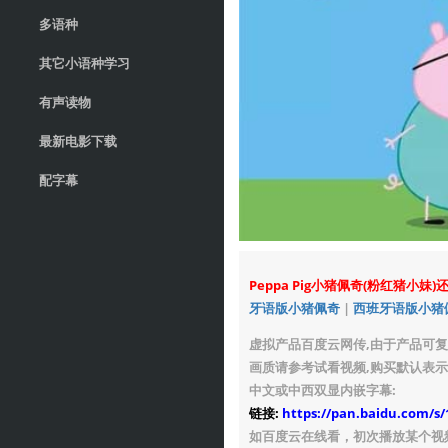
多语种
其它小语种学习
有声读物
最新电影下载
配字幕
Peppa Pig小猪佩奇(粉红猪小妹
牙语版小猪佩奇
|
西班牙语版小猪
虚拟产品百度云网传,由于产品可复
画质请参考试看视频,购买默认表示
中文或中西双显内嵌字幕:
链接:
https://pan.baidu.com/
如百度云在线看，初次播放某个视