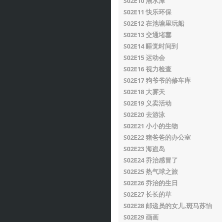
S02E10 潮水潭
S02E11 快乐环保
S02E12 在池塘里玩船
S02E13 交通堵塞
S02E14 睡觉时间到
S02E15 运动会
S02E16 视力检查
S02E17 狗爷爷的修车库
S02E18 大雾天
S02E19 义卖活动
S02E20 去游泳
S02E21 小小的生物
S02E22 猪爸爸的办公室
S02E23 海盗岛
S02E24 乔治感冒了
S02E25 热气球之旅
S02E26 乔治的生日
S02E27 长长的草
S02E28 邮递员的女儿,斑马苏怡
S02E29 画画