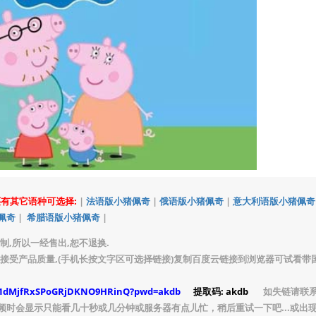
)还有其它语种可选择:
|
法语版小猪佩奇
|
俄语版小猪佩奇
|
意大利语版小猪佩奇
佩奇
|
希腊语版小猪佩奇
|
制,所以一经售出,恕不退换.
接受产品质量,(手机长按文字区可选择链接)复制百度云链接到浏览器可试看带
s/1dMjfRxSPoGRjDKNO9HRinQ?pwd=akdb
提取码: akdb
如失链请联
频时会显示只能看几十秒或几分钟或服务器有点儿忙，稍后重试一下吧...或出