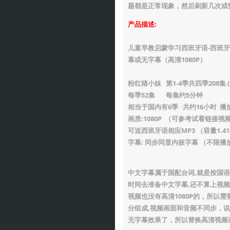
题都是正常现象，然后刷新几次或
产品描述:
儿童早教启蒙学习西班牙语-西班牙
幕或无字幕（高清1080P）
粉红猪小妹 第1-4季共四季208集
每季52集 每集约5分钟
相当于国内有6季 共约16小时 播放
画质:1080P （可参考试看链接视
可送西班牙语相应MP3 （容量1.41
字幕: 同步同显内嵌字幕 （不限
中文字幕属于国配台词,就是按国
时间去准备中文字幕,还不算上视频
视频也没有高清1080P的，所以
分组成,视频画面和音频不同步，
无字幕效果了，所以替换高清视频