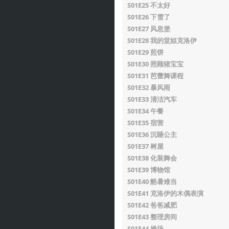
S01E25 不太好
S01E26 下雪了
S01E27 风息堡
S01E28 我的堂姐克洛伊
S01E29 煎饼
S01E30 照顾猪宝宝
S01E31 芭蕾舞课程
S01E32 暴风雨
S01E33 清洁汽车
S01E34 午餐
S01E35 宿营
S01E36 沉睡公主
S01E37 树屋
S01E38 化装舞会
S01E39 博物馆
S01E40 酷暑难当
S01E41 克洛伊的木偶表演
S01E42 爸爸减肥
S01E43 整理房间
S01E44 操场