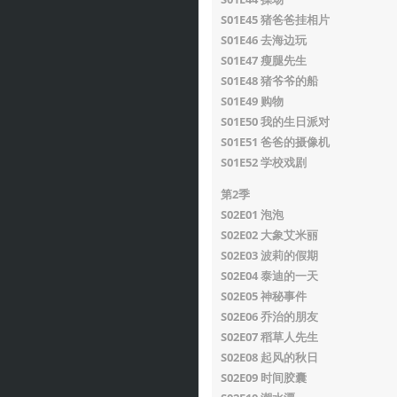
S01E45 猪爸爸挂相片
S01E46 去海边玩
S01E47 瘦腿先生
S01E48 猪爷爷的船
S01E49 购物
S01E50 我的生日派对
S01E51 爸爸的摄像机
S01E52 学校戏剧
第2季
S02E01 泡泡
S02E02 大象艾米丽
S02E03 波莉的假期
S02E04 泰迪的一天
S02E05 神秘事件
S02E06 乔治的朋友
S02E07 稻草人先生
S02E08 起风的秋日
S02E09 时间胶囊